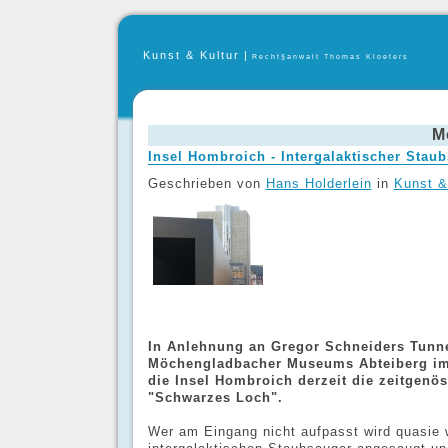
Kunst & Kultur
|
Recht§anwalt Thomas Kloeters
M
Insel Hombroich - Intergalaktischer Stau
Geschrieben von
Hans Holderlein
in
Kunst &
In Anlehnung an Gregor Schneiders Tunne
Möchengladbacher Museums Abteiberg im 
die Insel Hombroich derzeit die zeitgenös
"Schwarzes Loch".
Wer am Eingang nicht aufpasst wird quasie 