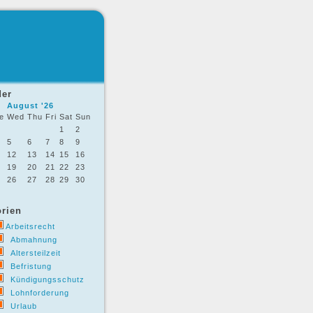
der
August '26
e
Wed
Thu
Fri
Sat
Sun
1
2
5
6
7
8
9
12
13
14
15
16
19
20
21
22
23
26
27
28
29
30
rien
Arbeitsrecht
Abmahnung
Altersteilzeit
Befristung
Kündigungsschutz
Lohnforderung
Urlaub