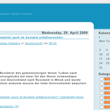
t§anwalt Thomas Kloeters
Wednesday, 29. April 2009
Kalen
«
enamtler auch im Ausland unfallversichert
Mon
Tu
omas Kloeters
in
Vereinsrecht
um
08:34
3
4
10
11
17
18
24
25
31
 Busfahrer des gemeinnützigen Verein "Leben nach
Katego
 verunglückte bei einer für den Verein notwendigen
 von Deutschland nach Russland in Minsk und wurde
 Unter anderem musste der linke Unterschenkel amputiert
namtler auch im Ausland unfallversichert" vollständig lesen
ackbacks (0)