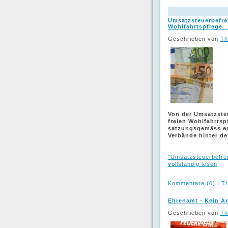
Umsatzsteuerbefrei
Wohlfahrtspflege
Geschrieben von
Th
Von der Umsatzste
freien Wohlfahrtsp
satzungsgemäss er
Verbände hinter d
"Umsatzsteuerbefrei
vollständig lesen
Kommentare (0)
|
Tr
Ehrenamt - Kein An
Geschrieben von
Th